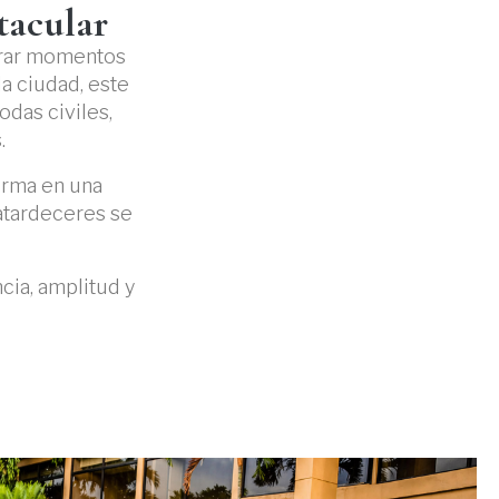
tacular
ebrar momentos
a ciudad, este
das civiles,
.
orma en una
atardeceres se
cia, amplitud y