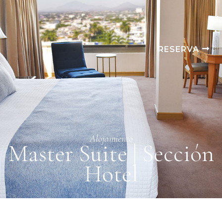
RESERVA
Alojamiento
Master Suite | Sección
Hotel